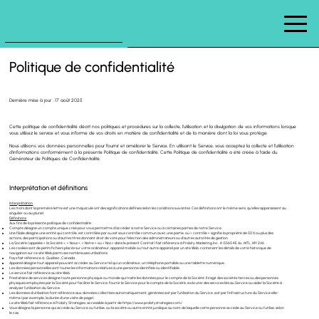
CONTACTEZ-NOUS
Politique de confidentialité
Dernière mise à jour : 17 août 2025
Cette politique de confidentialité décrit nos politiques et procédures sur la collecte, l'utilisation et la divulgation de vos informations lorsque
vous utilisez le service et vous informe de vos droits en matière de confidentialité et de la manière dont la loi vous protège.
Nous utilisons vos données personnelles pour fournir et améliorer le Service. En utilisant le Service, vous acceptez la collecte et l'utilisation
d'informations conformément à la présente Politique de confidentialité. Cette Politique de confidentialité a été créée à l'aide du
Générateur de Politiques de Confidentialité.
Interprétation et définitions
Interprétation
Les mots dont la première lettre est une majuscule ont des significations définies selon les conditions suivantes. Ces définitions ont le même sens, qu'elles apparaissent au
singulier ou au pluriel.
Définitions
Aux fins de la présente politique de confidentialité :
Compte désigne un compte unique créé pour vous permettre d'accéder à notre Service ou à certaines parties de notre Service.
Une filiale désigne une entité qui contrôle, est contrôlée par ou est sous contrôle commun avec une partie, où « contrôle » signifie la propriété de 50 % ou plus des
actions, des participations ou d'autres titres donnant droit de vote pour l'élection des administrateurs ou d'autres autorités de gestion.
La Société (appelée « la Société », « Nous », « Notre » ou « Nos » dans le présent Contrat) fait référence à Probity Marketing Inc., 4-5560 4E Av, MTL, H1Y 2V6.
Les cookies sont de petits fichiers placés sur votre ordinateur, appareil mobile ou tout autre appareil par un site Web, contenant les détails de votre historique de
navigation sur ce site Web parmi ses nombreuses utilisations.
Pays fait référence à : Québec, Canada
Appareil désigne tout appareil pouvant accéder au Service tel qu'un ordinateur, un téléphone portable ou une tablette numérique.
Les données personnelles sont toutes les informations relatives à une personne identifiée ou identifiable.
Le service fait référence au site Web.
Prestataire de services désigne toute personne physique ou morale qui traite les données pour le compte de la Société. Il s'agit des sociétés tierces ou des personnes
physiques employées par la Société pour faciliter le Service, fournir le Service pour le compte de la Société, exécuter des services liés au Service ou aider la Société à
analyser l'utilisation du Service.
Les données d'utilisation font référence aux données collectées automatiquement, générées soit par l'utilisation du Service, soit par l'infrastructure du Service elle-
même (par exemple, la durée d'une visite de page).
Le site Web fait référence à Probity Strategies, accessible à partir de
https://www.probitystrategies.com/
Vous désigne la personne qui accède au Service ou l'utilise, ou la société ou autre entité juridique au nom de laquelle cette personne accède au Service ou l'utilise, selon
le cas.