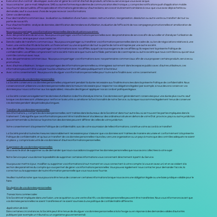
Exécution d’un contrat : développer, exécuter et gérer le contrat d’achat de produits, articles ou services que vous avez acquis.
Vous contacter : par e-mail, téléphone, SMS ou autres formes équivalentes de communication électronique, y compris les notifications push d’application mobile.
Vous fournir des actualités, offres spéciales et informations générales sur d’autres biens, services et événements similaires à ceux que vous avez déjà achetés ou
demandés, sauf si vous avez choisi de ne pas recevoir ces informations.
Gérer vos demandes.
Pour des transferts commerciaux : évaluation ou réalisation d’une fusion, cession, restructuration, réorganisation, dissolution ou autre vente ou transfert de tout ou
partie de nos actifs.
Pour d’autres finalités : analyse de données, identification des tendances d’utilisation, évaluation de l’efficacité de nos campagnes promotionnelles et amélioration de
notre Service.
Nous pouvons partager vos informations personnelles dans les situations suivantes :
Avec des prestataires de services : Nous pouvons partager vos informations personnelles avec des prestataires de services afin de surveiller et d’analyser l’utilisation de
notre Service, ainsi que pour vous contacter.
Dans le cadre de transferts commerciaux : Nous pouvons partager ou transférer vos informations personnelles dans le cadre de, ou lors de négociations relatives à, une
fusion, une vente d’actifs de la Société, un financement ou une acquisition de tout ou partie de notre entreprise par une autre société.
Avec des affiliés : Nous pouvons partager vos informations avec nos affiliés, auquel cas nous exigerons de ces affiliés qu’ils respectent la présente Politique de
confidentialité. Les affiliés comprennent notre société mère ainsi que toute autre filiale, partenaire de coentreprise ou autre société que nous contrôlons ou qui est sous
contrôle commun avec nous.
Avec des partenaires commerciaux : Nous pouvons partager vos informations avec nos partenaires commerciaux afin de vous proposer certains produits, services ou
promotions.
Avec d’autres utilisateurs : lorsque vous partagez des informations personnelles ou interagissez autrement dans les espaces publics avec d’autres utilisateurs, ces
informations peuvent être vues par tous les utilisateurs et être diffusées publiquement à l’extérieur.
Avec votre consentement : Nous pouvons divulguer vos informations personnelles pour toute autre finalité avec votre consentement.
Conservation de vos données personnelles
La Société conservera vos données personnelles uniquement pendant la durée nécessaire aux finalités énoncées dans la présente Politique de confidentialité. Nous
conserverons et utiliserons vos données personnelles dans la mesure nécessaire pour respecter nos obligations légales (par exemple, si nous devons conserver vos
données pour nous conformer aux lois applicables), résoudre des litiges et appliquer nos accords et politiques légaux.
La Société conservera également les données d’utilisation à des fins d’analyse interne. Ces données sont généralement conservées pour une durée plus courte, sauf
lorsque ces données sont utilisées pour renforcer la sécurité ou améliorer la fonctionnalité de notre Service, ou lorsque nous sommes légalement tenus de conserver
ces données pendant des périodes plus longues.
Transfert de vos données personnelles
Vos informations, y compris les données personnelles, sont traitées dans les bureaux de la Société et dans tout autre lieu où se trouvent les parties impliquées dans le
traitement. Cela signifie que ces informations peuvent être transférées et stockées sur des ordinateurs situés en dehors de votre État, province, pays ou autre juridiction
gouvernementale où les lois sur la protection des données peuvent différer de celles de votre juridiction.
Votre consentement à la présente Politique de confidentialité, suivi de votre soumission de telles informations, constitue votre accord à ce transfert.
La Société prendra toutes les mesures raisonnablement nécessaires pour s’assurer que vos données sont traitées de manière sécurisée et conformément à la présente
Politique de confidentialité, et qu’aucun transfert de vos données personnelles n’aura lieu vers une organisation ou un pays à moins que des contrôles adéquats ne soient
en place, y compris la sécurité de vos données et d’autres informations personnelles.
Suppression de vos données personnelles
Vous avez le droit de supprimer ou de demander que nous vous aidions à supprimer les données personnelles que nous avons collectées à votre sujet.
Notre Service peut vous donner la possibilité de supprimer certaines informations vous concernant directement à partir du Service.
Vous pouvez mettre à jour, modifier ou supprimer vos informations à tout moment en vous connectant à votre compte (si vous en avez un) et en accédant à la
section des paramètres du compte qui vous permet de gérer vos informations personnelles. Vous pouvez également nous contacter pour demander l’accès, la
correction ou la suppression de toute information personnelle que vous nous avez fournie.
Veuillez toutefois noter que nous pouvons être tenus de conserver certaines informations lorsque nous avons une obligation légale ou une base juridique valable pour le
faire.
Divulgation de vos données personnelles
Transactions commerciales
Si la Société est impliquée dans une fusion, une acquisition ou une vente d’actifs, vos données personnelles peuvent être transférées. Nous vous informerons avant que
vos données personnelles ne soient transférées et ne soient soumises à une politique de confidentialité différente.
Application de la loi
Dans certaines circonstances, la Société peut être tenue de divulguer vos données personnelles si la loi l’exige ou en réponse à des demandes valides d’autorités
publiques (par exemple un tribunal ou un organisme gouvernemental).