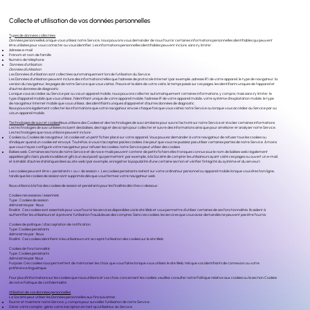
Collecte et utilisation de vos données personnelles
Types de données collectées
Données personnelles
Lorsque vous utilisez notre Service, nous pouvons vous demander de nous fournir certaines informations personnelles identifiables qui peuvent
être utilisées pour vous contacter ou vous identifier. Les informations personnelles identifiables peuvent inclure, sans s’y limiter :
Adresse e-mail
Prénom et nom de famille
Numéro de téléphone
Données d’utilisation
Données d’utilisation
Les Données d’utilisation sont collectées automatiquement lors de l’utilisation du Service.
Les Données d’utilisation peuvent inclure des informations telles que l’adresse de protocole Internet (par exemple, adresse IP) de votre appareil, le type de navigateur, la
version du navigateur, les pages de notre Service que vous visitez, l’heure et la date de votre visite, le temps passé sur ces pages, les identifiants uniques de l’appareil et
d’autres données de diagnostic.
Lorsque vous accédez au Service par ou via un appareil mobile, nous pouvons collecter automatiquement certaines informations, y compris, mais sans s’y limiter, le
type d’appareil mobile que vous utilisez, l’identifiant unique de votre appareil mobile, l’adresse IP de votre appareil mobile, votre système d’exploitation mobile, le type
de navigateur Internet mobile que vous utilisez, des identifiants uniques d’appareil et d’autres données de diagnostic.
Nous pouvons également collecter les informations que votre navigateur envoie chaque fois que vous visitez notre Service ou lorsque vous accédez au Service par ou
via un appareil mobile.
Technologies de suivi et cookies
Nous utilisons des Cookies et des technologies de suivi similaires pour suivre l’activité sur notre Service et stocker certaines informations.
Les technologies de suivi utilisées incluent des balises, des tags et des scripts pour collecter et suivre des informations ainsi que pour améliorer et analyser notre Service.
Les technologies que nous utilisons peuvent inclure :
Cookies ou Cookies de navigateur. Un cookie est un petit fichier placé sur votre appareil. Vous pouvez demander à votre navigateur de refuser tous les cookies ou
d’indiquer quand un cookie est envoyé. Toutefois, si vous n’acceptez pas les cookies, il se peut que vous ne puissiez pas utiliser certaines parties de notre Service. À moins
que vous n’ayez configuré votre navigateur pour refuser les cookies, notre Service peut utiliser des cookies.
Balises web. Certaines sections de notre Service et de nos e-mails peuvent contenir de petits fichiers électroniques connus sous le nom de balises web (également
appelées gifs clairs, pixels invisibles et gifs à un seul pixel) qui permettent, par exemple, à la Société de compter les utilisateurs ayant visité ces pages ou ouvert un e-mail,
et à établir d’autres statistiques liées au site web (par exemple, enregistrer la popularité d’une certaine section et vérifier l’intégrité du système et du serveur).
Les cookies peuvent être « persistants » ou « de session ». Les cookies persistants restent sur votre ordinateur personnel ou appareil mobile lorsque vous êtes hors ligne,
tandis que les cookies de session sont supprimés dès que vous fermez votre navigateur web.
Nous utilisons à la fois des cookies de session et persistants pour les finalités décrites ci-dessous :
Cookies nécessaires / essentiels
Type : Cookies de session
Administrés par : Nous
Finalité : Ces cookies sont essentiels pour vous fournir les services disponibles via le site Web et vous permettre d’utiliser certaines de ses fonctionnalités. Ils aident à
authentifier les utilisateurs et à prévenir l’utilisation frauduleuse des comptes. Sans ces cookies, les services que vous avez demandés ne peuvent pas être fournis.
Cookies de politique / d’acceptation de notification
Type: Cookies persistants
Administrés par : Nous
Finalité : Ces cookies identifient si les utilisateurs ont accepté l’utilisation des cookies sur le site Web.
Cookies de fonctionnalité
Type: Cookies persistants
Administrés par: Nous
Purpose: Ces cookies nous permettent de mémoriser les choix que vous faites lorsque vous utilisez le site Web, tels que vos identifiants de connexion ou votre
préférence linguistique.
Pour plus d’informations sur les cookies que nous utilisons et vos choix concernant les cookies, veuillez consulter notre Politique relative aux cookies ou la section Cookies
de notre Politique de confidentialité.
Utilisation de vos données personnelles
La Société peut utiliser les Données personnelles aux fins suivantes :
Fournir et maintenir notre Service, y compris pour surveiller l’utilisation de notre Service.
Gérer votre compte : gérer votre inscription en tant qu’utilisateur du Service.