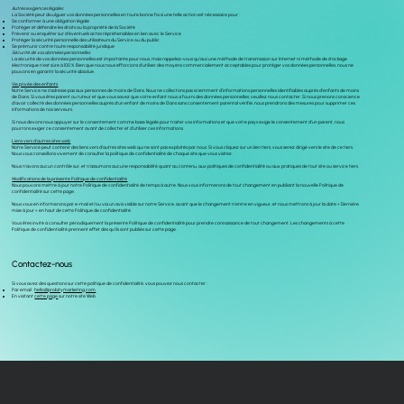
Autres exigences légales
La Société peut divulguer vos données personnelles en toute bonne foi si une telle action est nécessaire pour :
Se conformer à une obligation légale
Protéger et défendre les droits ou la propriété de la Société
Prévenir ou enquêter sur d’éventuels actes répréhensibles en lien avec le Service
Protéger la sécurité personnelle des utilisateurs du Service ou du public
Se prémunir contre toute responsabilité juridique
Sécurité de vos données personnelles
La sécurité de vos données personnelles est importante pour nous, mais rappelez-vous qu’aucune méthode de transmission sur Internet ni méthode de stockage
électronique n’est sûre à 100 %. Bien que nous nous efforcions d’utiliser des moyens commercialement acceptables pour protéger vos données personnelles, nous ne
pouvons en garantir la sécurité absolue.
Vie privée des enfants
Notre Service ne s’adresse pas aux personnes de moins de 13 ans. Nous ne collectons pas sciemment d’informations personnelles identifiables auprès d’enfants de moins
de 13 ans. Si vous êtes parent ou tuteur et que vous savez que votre enfant nous a fourni des données personnelles, veuillez nous contacter. Si nous prenons conscience
d’avoir collecté des données personnelles auprès d’un enfant de moins de 13 ans sans consentement parental vérifié, nous prendrons des mesures pour supprimer ces
informations de nos serveurs.
Si nous devons nous appuyer sur le consentement comme base légale pour traiter vos informations et que votre pays exige le consentement d’un parent, nous
pourrons exiger ce consentement avant de collecter et d’utiliser ces informations.
Liens vers d’autres sites web
Notre Service peut contenir des liens vers d’autres sites web qui ne sont pas exploités par nous. Si vous cliquez sur un lien tiers, vous serez dirigé vers le site de ce tiers.
Nous vous conseillons vivement de consulter la politique de confidentialité de chaque site que vous visitez.
Nous n’avons aucun contrôle sur, et n’assumons aucune responsabilité quant au contenu, aux politiques de confidentialité ou aux pratiques de tout site ou service tiers.
Modifications de la présente Politique de confidentialité
Nous pouvons mettre à jour notre Politique de confidentialité de temps à autre. Nous vous informerons de tout changement en publiant la nouvelle Politique de
confidentialité sur cette page.
Nous vous en informerons par e-mail et/ou via un avis visible sur notre Service, avant que le changement n’entre en vigueur, et nous mettrons à jour la date « Dernière
mise à jour » en haut de cette Politique de confidentialité.
Vous êtes invité à consulter périodiquement la présente Politique de confidentialité pour prendre connaissance de tout changement. Les changements à cette
Politique de confidentialité prennent effet dès qu’ils sont publiés sur cette page.
Contactez-nous
Si vous avez des questions sur cette politique de confidentialité, vous pouvez nous contacter :
Par email :
hello@probitymarketing.com
En visitant
cette page
sur notre site Web